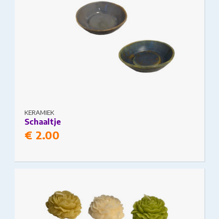
KERAMIEK
Schaaltje
€
2.00
This product has multiple variants. The options
may be chosen on the product page