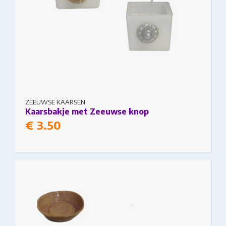
ZEEUWSE KAARSEN
Kaarsbakje met Zeeuwse knop
€
3.50
This product has multiple variants. The options
may be chosen on the product page