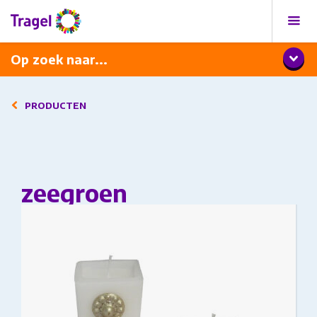
Programma
Diner met wijnarrangement
Op zoek naar...
PRODUCTEN
zeegroen
This product has multiple variants. The options
may be chosen on the product page