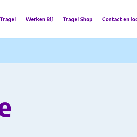
Tragel
Werken Bij
Tragel Shop
Contact en lo
e