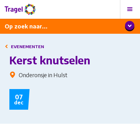
Programma
Diner met wijnarrangement
Op zoek naar...
EVENEMENTEN
Kerst knutselen
Onderonsje in Hulst
07
dec