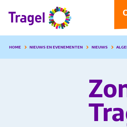
D
O
HOME
NIEUWS EN EVENEMENTEN
NIEUWS
ALGE
Zon
Tra