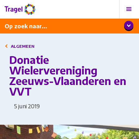
Programma
Diner met wijnarrangement
Op zoek naar...
ALGEMEEN
Donatie
Wielervereniging
Zeeuws-Vlaanderen en
VVT
5 juni 2019