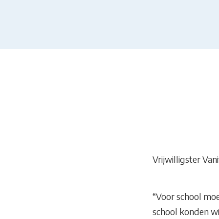
Vrijwilligster Van
“Voor school moes
school konden wij