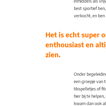
inmiddels als vri
best sportief ben
verkocht, en ben 
Het is echt super o
enthousiast en alti
zien.
Onder begeleidi
een groepje van t
tikspelletjes of f
hier bij te helpen
kwam dan ook alti