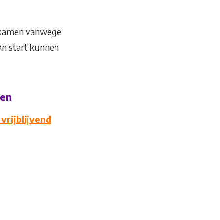
en samen vanwege
an start kunnen
 en
vrijblijvend