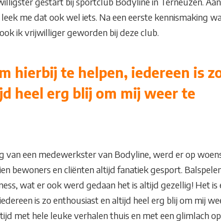
jwilligster gestart bij sportclub Bodyline in Terneuzen. Aan
, leek me dat ook wel iets. Na een eerste kennismaking w
ook ik vrijwilliger geworden bij deze club.
m hierbij te helpen, iedereen is z
jd heel erg blij om mij weer te
ng van een medewerkster van Bodyline, werd er op woe
ien bewoners en cliënten altijd fanatiek gesport. Balspelen
itness, wat er ook werd gedaan het is altijd gezellig! Het i
, iedereen is zo enthousiast en altijd heel erg blij om mij wee
jd met hele leuke verhalen thuis en met een glimlach op 