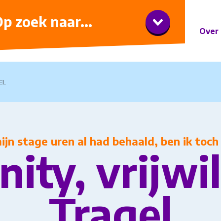
iner met wijnarrangement
p zoek naar...
Over 
EL
mijn stage uren al had behaald, ben ik toch 
ity, vrijwil
Tragel