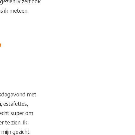
gezien ik zelf ook
as ik meteen
o
nsdagavond met
, estafettes,
s echt super om
r te zien. Ik
mijn gezicht.