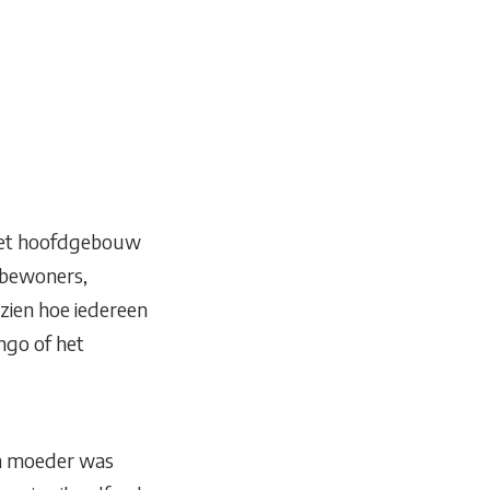
n het hoofdgebouw
 bewoners,
zien hoe iedereen
ngo of het
ijn moeder was