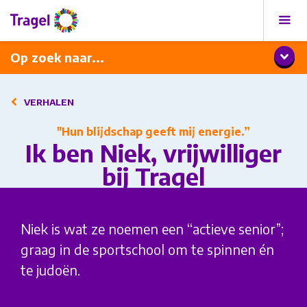
Programma
Diner met wijnarrangement
Op zoek naar...
VERHALEN
"Hun blijdschap geeft mij energie.”
Ik ben Niek, vrijwilliger
bij Tragel
Niek is wat ze noemen een “actieve senior”;
graag in de sportschool om te spinnen én
te judoën.