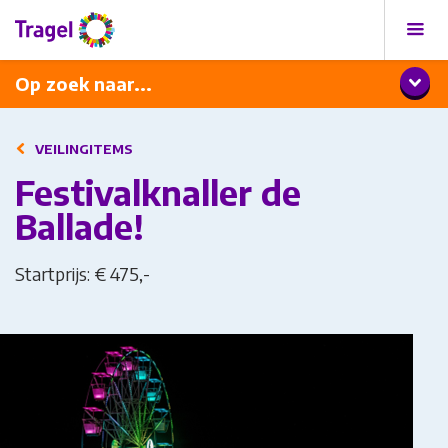
Programma
Diner met wijnarrangement
Op zoek naar...
VEILINGITEMS
Festivalknaller de
Ballade!
Startprijs: € 475,-