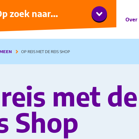
iner met wijnarrangement
p zoek naar...
Over 
MEEN
OP REIS MET DE REIS SHOP
reis met de
s Shop