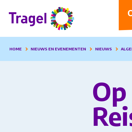
D
O
HOME
NIEUWS EN EVENEMENTEN
NIEUWS
ALGE
Op 
Rei