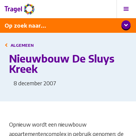
Programma
Diner met wijnarrangement
Op zoek naar...
ALGEMEEN
Nieuwbouw De Sluys
Kreek
8 december 2007
Opnieuw wordt een nieuwbouw
appartementencomplex in gebruik genomen: de