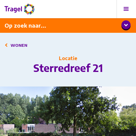
Programma
Diner met wijnarrangement
Op zoek naar...
WONEN
Locatie
Sterredreef 21