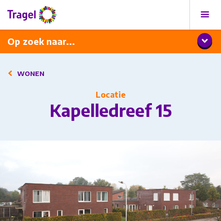
Programma
Diner met wijnarrangement
Op zoek naar...
WONEN
Locatie
Kapelledreef 15