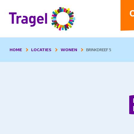
D
O
HOME
LOCATIES
WONEN
BRINKDREEF 5