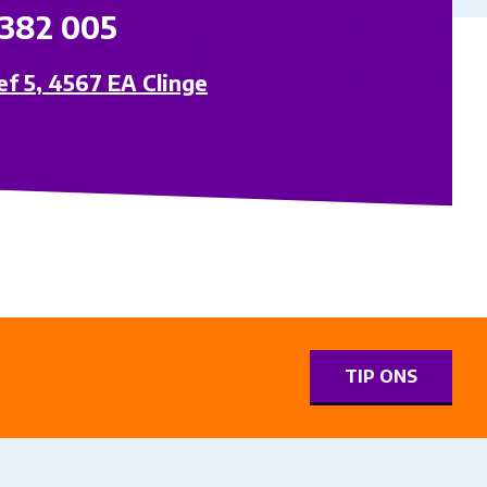
 382 005
ef 5, 4567 EA Clinge
0
TIP ONS