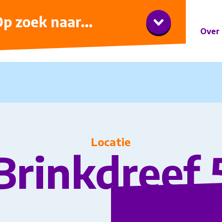
iner met wijnarrangement
p zoek naar...
Over 
Locatie
Brinkdreef 