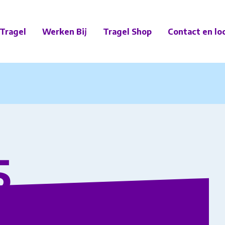
Tragel
Werken Bij
Tragel Shop
Contact en lo
5