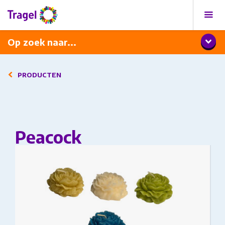
Programma
Diner met wijnarrangement
Op zoek naar...
PRODUCTEN
Peacock
This product has multiple variants. The options
may be chosen on the product page