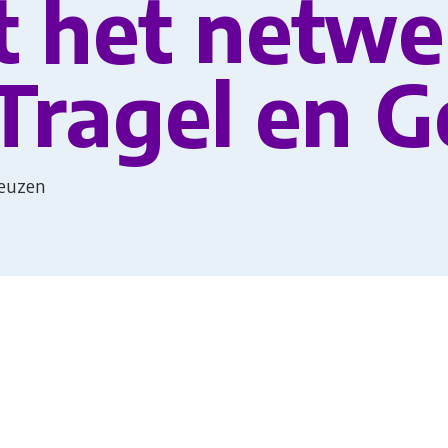
 het netwe
 Tragel en G
neuzen