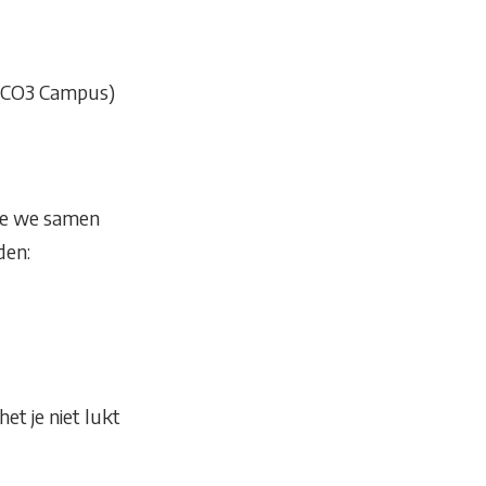
 (CO3 Campus)
ie we samen
den:
et je niet lukt