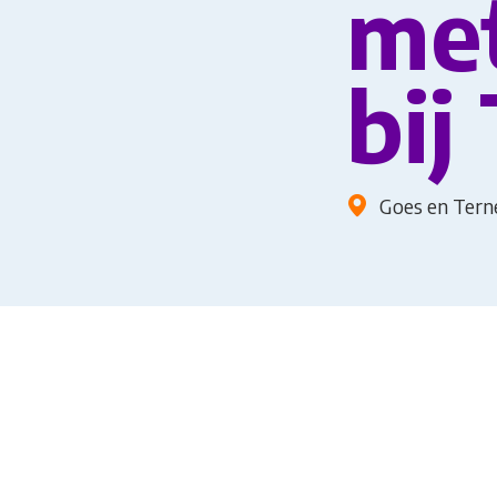
met
bij
Goes en Ter