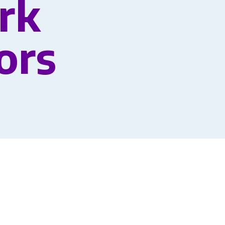
rk
ors