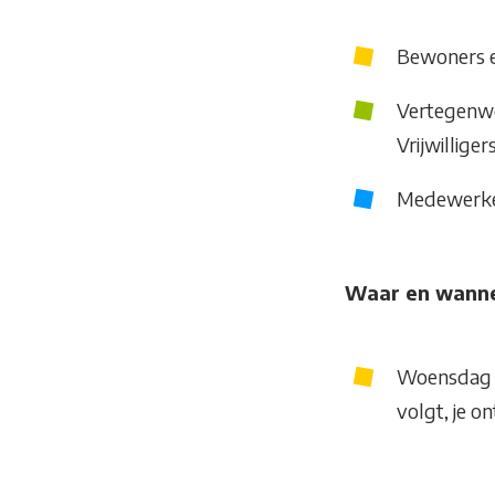
Bewoners e
Vertegenwo
Vrijwillige
Medewerker
Waar en wann
Woensdag 2
volgt, je o