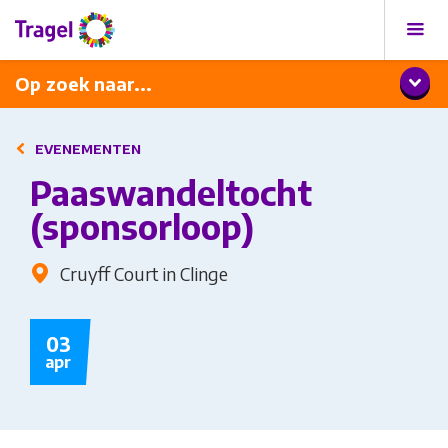
Programma
Diner met wijnarrangement
Op zoek naar...
EVENEMENTEN
Paaswandeltocht
(sponsorloop)
Cruyff Court in Clinge
03
apr