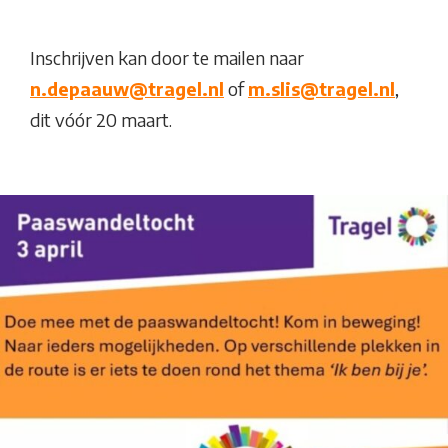
Inschrijven kan door te mailen naar
n.depaauw@tragel.nl
of
m.slis@tragel.nl
,
dit vóór 20 maart.