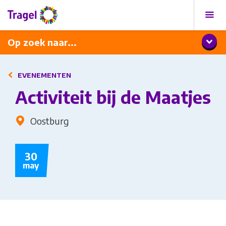
Programma
Diner met wijnarrangement
Op zoek naar...
EVENEMENTEN
Activiteit bij de Maatjes
Oostburg
30
may