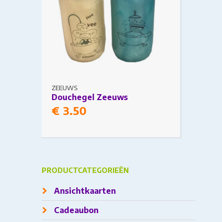
variants.
The
options
may
be
chosen
ZEEUWS
Douchegel Zeeuws
on
€
3.50
the
product
page
PRODUCTCATEGORIEËN
Ansichtkaarten
Cadeaubon