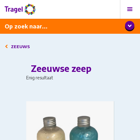
Programma
Diner met wijnarrangement
Op zoek naar...
ZEEUWS
Zeeuwse zeep
Enig resultaat
This
product
has
multiple