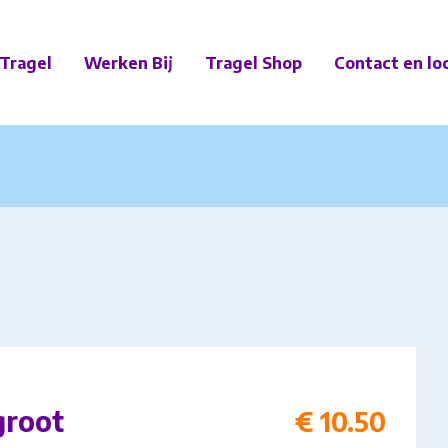
Tragel
Werken Bij
Tragel Shop
Contact en lo
groot
€
10.50