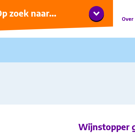
iner met wijnarrangement
p zoek naar...
Over 
Wijnstopper 