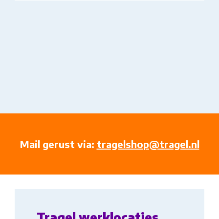
Mail gerust via:
tragelshop@tragel.nl
Tragel werklocaties