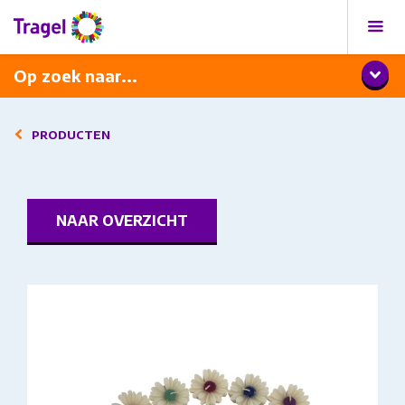
Programma
Diner met wijnarrangement
Op zoek naar...
PRODUCTEN
NAAR OVERZICHT