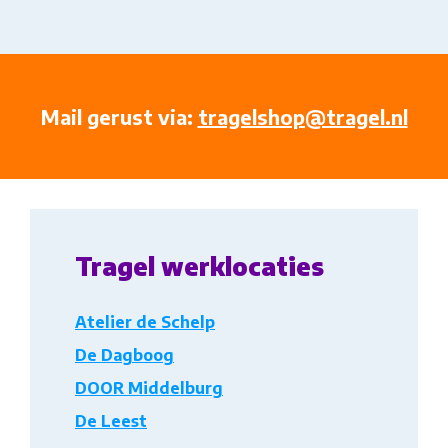
Mail gerust via:
tragelshop@tragel.nl
Tragel werklocaties
Atelier de Schelp
De Dagboog
DOOR Middelburg
De Leest