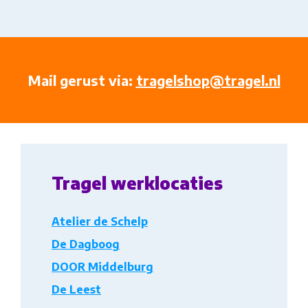
Mail gerust via:
tragelshop@tragel.nl
Tragel werklocaties
Atelier de Schelp
De Dagboog
DOOR Middelburg
De Leest