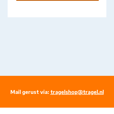
Mail gerust via:
tragelshop@tragel.nl