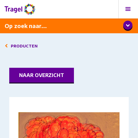
Programma
Diner met wijnarrangement
Op zoek naar...
PRODUCTEN
NAAR OVERZICHT