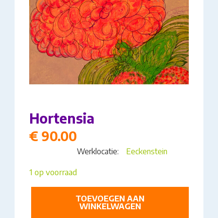
Hortensia
€
90.00
Werklocatie:
Eeckenstein
1 op voorraad
HORTENSIA
TOEVOEGEN AAN
AANTAL
WINKELWAGEN