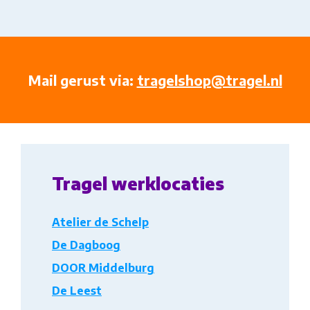
Mail gerust via:
tragelshop@tragel.nl
Tragel werklocaties
Atelier de Schelp
De Dagboog
DOOR Middelburg
De Leest