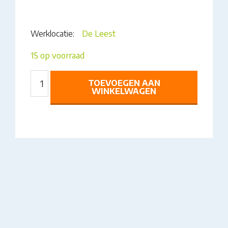
Werklocatie:
De Leest
15 op voorraad
GEURZAKJE
TOEVOEGEN AAN
MET
WINKELWAGEN
ZEEUWSE
KNOP
ROZE
AANTAL