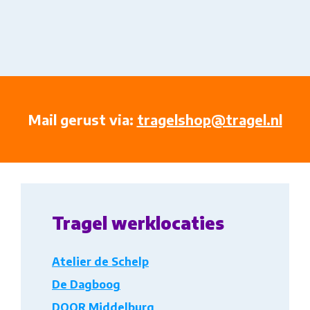
Mail gerust via:
tragelshop@tragel.nl
Tragel werklocaties
Atelier de Schelp
De Dagboog
DOOR Middelburg