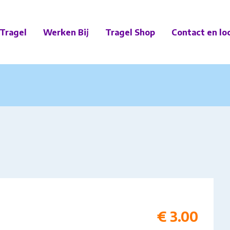
Tragel
Werken Bij
Tragel Shop
Contact en lo
€
3.00