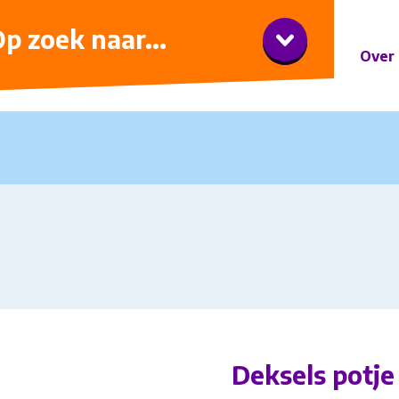
iner met wijnarrangement
p zoek naar...
Over 
Deksels potje