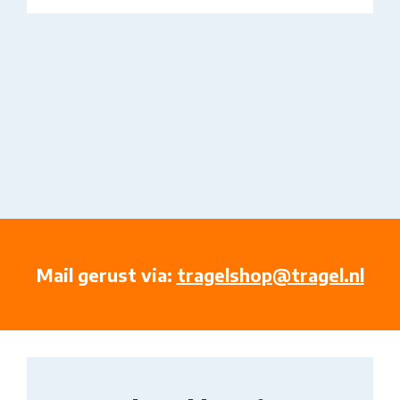
Mail gerust via:
tragelshop@tragel.nl