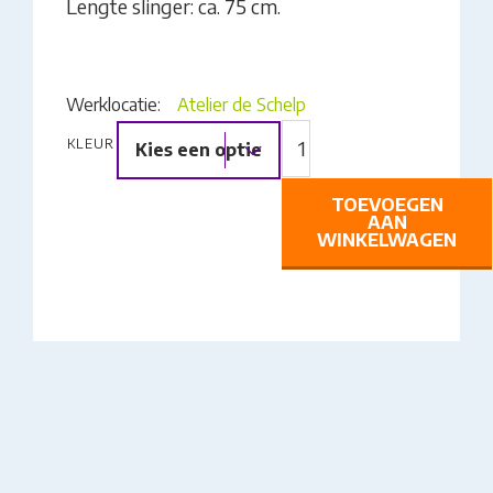
Lengte slinger: ca. 75 cm.
Werklocatie:
Atelier de Schelp
BUITEN
KLEUR
Kies een optie
(SOLAR)
LAMPJE
AAN
TOEVOEGEN
AAN
GEKNOOPT
WINKELWAGEN
LINT
AANTAL